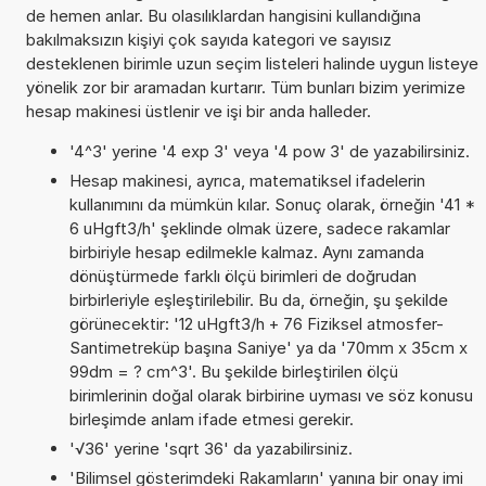
de hemen anlar. Bu olasılıklardan hangisini kullandığına
bakılmaksızın kişiyi çok sayıda kategori ve sayısız
desteklenen birimle uzun seçim listeleri halinde uygun listeye
yönelik zor bir aramadan kurtarır. Tüm bunları bizim yerimize
hesap makinesi üstlenir ve işi bir anda halleder.
'4^3' yerine '4 exp 3' veya '4 pow 3' de yazabilirsiniz.
Hesap makinesi, ayrıca, matematiksel ifadelerin
kullanımını da mümkün kılar. Sonuç olarak, örneğin '41 *
6 uHgft3/h' şeklinde olmak üzere, sadece rakamlar
birbiriyle hesap edilmekle kalmaz. Aynı zamanda
dönüştürmede farklı ölçü birimleri de doğrudan
birbirleriyle eşleştirilebilir. Bu da, örneğin, şu şekilde
görünecektir: '12 uHgft3/h + 76 Fiziksel atmosfer-
Santimetreküp başına Saniye' ya da '70mm x 35cm x
99dm = ? cm^3'. Bu şekilde birleştirilen ölçü
birimlerinin doğal olarak birbirine uyması ve söz konusu
birleşimde anlam ifade etmesi gerekir.
'√36' yerine 'sqrt 36' da yazabilirsiniz.
'Bilimsel gösterimdeki Rakamların' yanına bir onay imi