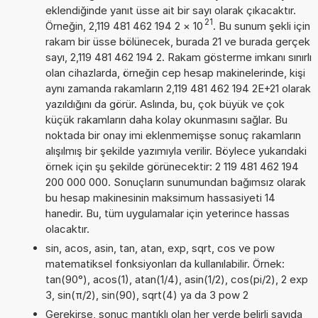
eklendiğinde yanıt üsse ait bir sayı olarak çıkacaktır.
21
Örneğin, 2,119 481 462 194 2
×
10
. Bu sunum şekli için
rakam bir üsse bölünecek, burada 21 ve burada gerçek
sayı, 2,119 481 462 194 2. Rakam gösterme imkanı sınırlı
olan cihazlarda, örneğin cep hesap makinelerinde, kişi
aynı zamanda rakamların 2,119 481 462 194 2E+21 olarak
yazıldığını da görür. Aslında, bu, çok büyük ve çok
küçük rakamların daha kolay okunmasını sağlar. Bu
noktada bir onay imi eklenmemişse sonuç rakamların
alışılmış bir şekilde yazımıyla verilir. Böylece yukarıdaki
örnek için şu şekilde görünecektir: 2 119 481 462 194
200 000 000. Sonuçların sunumundan bağımsız olarak
bu hesap makinesinin maksimum hassasiyeti 14
hanedir. Bu, tüm uygulamalar için yeterince hassas
olacaktır.
sin, acos, asin, tan, atan, exp, sqrt, cos ve pow
matematiksel fonksiyonları da kullanılabilir. Örnek:
tan(90°), acos(1), atan(1/4), asin(1/2), cos(pi/2), 2 exp
3, sin(π/2), sin(90), sqrt(4) ya da 3 pow 2
Gerekirse, sonuç mantıklı olan her yerde belirli sayıda