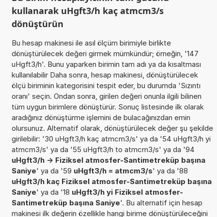
kullanarak uHgft3/h kaç atmcm3/s
dönüştürün
Bu hesap makinesi ile asıl ölçüm birimiyle birlikte
dönüştürülecek değeri girmek mümkündür; örneğin, '147
uHgft3/h'. Bunu yaparken birimin tam adı ya da kısaltması
kullanılabilir Daha sonra, hesap makinesi, dönüştürülecek
ölçü biriminin kategorisini tespit eder, bu durumda 'Sızıntı
oranı' seçin. Ondan sonra, girilen değeri onunla ilgili bilinen
tüm uygun birimlere dönüştürür. Sonuç listesinde ilk olarak
aradığınız dönüştürme işlemini de bulacağınızdan emin
olursunuz. Alternatif olarak, dönüştürülecek değer şu şekilde
girilebilir: '30 uHgft3/h kaç atmcm3/s' ya da '54 uHgft3/h yi
atmcm3/s' ya da '55 uHgft3/h to atmcm3/s' ya da '94
uHgft3/h -> Fiziksel atmosfer-Santimetreküp başına
Saniye
' ya da '59
uHgft3/h = atmcm3/s
' ya da '88
uHgft3/h kaç Fiziksel atmosfer-Santimetreküp başına
Saniye
' ya da '18
uHgft3/h yi Fiziksel atmosfer-
Santimetreküp başına Saniye
'. Bu alternatif için hesap
makinesi ilk değerin özellikle hangi birime dönüştürüleceğini