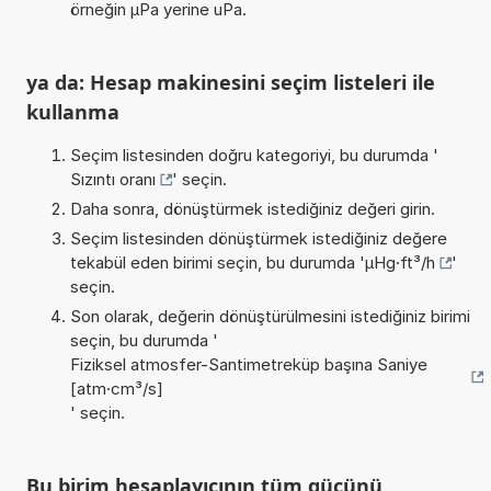
örneğin µPa yerine uPa.
ya da: Hesap makinesini seçim listeleri ile
kullanma
Seçim listesinden doğru kategoriyi, bu durumda '
Sızıntı oranı
' seçin.
Daha sonra, dönüştürmek istediğiniz değeri girin.
Seçim listesinden dönüştürmek istediğiniz değere
tekabül eden birimi seçin, bu durumda '
µHg·ft³/h
'
seçin.
Son olarak, değerin dönüştürülmesini istediğiniz birimi
seçin, bu durumda '
Fiziksel atmosfer-Santimetreküp başına Saniye
[atm·cm³/s]
' seçin.
Bu birim hesaplayıcının tüm gücünü