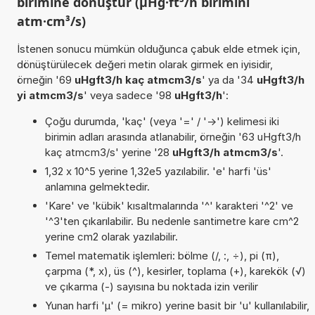
birimine dönüştür (µHg·ft³/h birimini
atm·cm³/s)
İstenen sonucu mümkün olduğunca çabuk elde etmek için,
dönüştürülecek değeri metin olarak girmek en iyisidir,
örneğin '69
uHgft3/h kaç atmcm3/s
' ya da '34
uHgft3/h
yi atmcm3/s
' veya sadece '98
uHgft3/h
':
Çoğu durumda, 'kaç' (veya '=' / '->') kelimesi iki
birimin adları arasında atlanabilir, örneğin '63 uHgft3/h
kaç atmcm3/s' yerine '28
uHgft3/h atmcm3/s
'.
1,32 x 10^5 yerine 1,32e5 yazılabilir. 'e' harfi 'üs'
anlamına gelmektedir.
'Kare' ve 'kübik' kısaltmalarında '^' karakteri '^2' ve
'^3'ten çıkarılabilir. Bu nedenle santimetre kare cm^2
yerine cm2 olarak yazılabilir.
Temel matematik işlemleri: bölme (/, :, ÷), pi (π),
çarpma (*, x), üs (^), kesirler, toplama (+), karekök (√)
ve çıkarma (-) sayısına bu noktada izin verilir
Yunan harfi 'µ' (= mikro) yerine basit bir 'u' kullanılabilir,