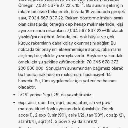
19
Örneğin, 7,034 567 837 22
×
10
. Bu sunum şekli için
rakam bir üsse bölünecek, burada 19 ve burada gerçek
sayı, 7,034 567 837 22. Rakam gösterme imkanı sınırlı
olan cihazlarda, örneğin cep hesap makinelerinde, kişi
aynı zamanda rakamların 7,034 567 837 22E+19 olarak
yazıldığını da görür. Aslında, bu, çok büyük ve çok
küçük rakamların daha kolay okunmasını sağlar. Bu
noktada bir onay imi eklenmemişse sonuç rakamların
alışılmış bir şekilde yazımıyla verilir. Böylece yukarıdaki
örnek için şu şekilde görünecektir: 70 345 678 372
200 000 000. Sonuçların sunumundan bağımsız olarak
bu hesap makinesinin maksimum hassasiyeti 14
hanedir. Bu, tüm uygulamalar için yeterince hassas
olacaktır.
'√25' yerine 'sqrt 25' da yazabilirsiniz.
exp, asin, cos, tan, sqrt, acos, atan, sin ve pow
matematiksel fonksiyonları da kullanılabilir. Örnek:
acos(1), 2 exp 3, sin(90), asin(1/2), tan(90°), cos(pi/2),
atan(1/4), sqrt(4), 3 pow 2 ya da sin(π/2)