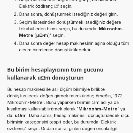
Elektrik özdirenç
' seçin.
Daha sonra, dönüştürmek istediğiniz değeri girin.
Seçim listesinden dönüştürmek istediğiniz değere
tekabül eden birimi seçin, bu durumda '
Mikroohm-
Metre
[
µΩ·m
]' seçin.
Daha sonra değer hesap makinesinin aşina olduğu tüm
ölçüm birimlerine dönüştürülecektir.
Bu birim hesaplayıcının tüm gücünü
kullanarak uΩm dönüştürün
Bu hesap makinesi ile asıl ölçüm birimiyle birlikte
dönüştürülecek değeri girmek mümkündür; örneğin, '973
Mikroohm-Metre'. Bunu yaparken birimin tam adı ya da
kısaltması kullanılabilirörnek olarak '
Mikroohm-Metre
' ya
da '
uΩm
'. Daha sonra, hesap makinesi, dönüştürülecek ölçü
biriminin kategorisini tespit eder, bu durumda 'Elektrik
özdirenç' seçin. Ondan sonra, girilen değeri onunla ilgili