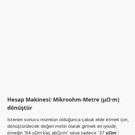
Hesap Makinesi: Mikroohm-Metre (µΩ·m)
dönüştür
İstenen sonucu mümkün olduğunca çabuk elde etmek için,
dönüştürülecek değeri metin olarak girmek en iyisidir,
örneğin '64 uΩm kaç abΩcm' veya sadece '37
uΩm
':