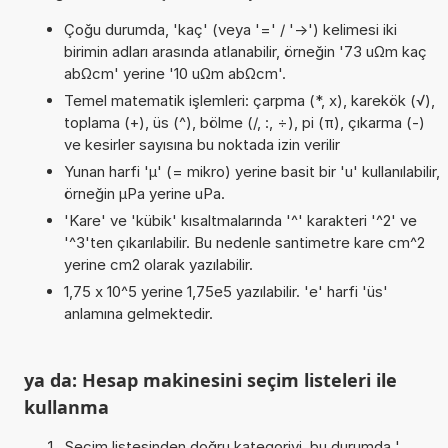
Çoğu durumda, 'kaç' (veya '=' / '->') kelimesi iki
birimin adları arasında atlanabilir, örneğin '73 uΩm kaç
abΩcm' yerine '10 uΩm abΩcm'.
Temel matematik işlemleri: çarpma (*, x), karekök (√),
toplama (+), üs (^), bölme (/, :, ÷), pi (π), çıkarma (-)
ve kesirler sayısına bu noktada izin verilir
Yunan harfi 'µ' (= mikro) yerine basit bir 'u' kullanılabilir,
örneğin µPa yerine uPa.
'Kare' ve 'kübik' kısaltmalarında '^' karakteri '^2' ve
'^3'ten çıkarılabilir. Bu nedenle santimetre kare cm^2
yerine cm2 olarak yazılabilir.
1,75 x 10^5 yerine 1,75e5 yazılabilir. 'e' harfi 'üs'
anlamına gelmektedir.
ya da: Hesap makinesini seçim listeleri ile
kullanma
Seçim listesinden doğru kategoriyi, bu durumda '