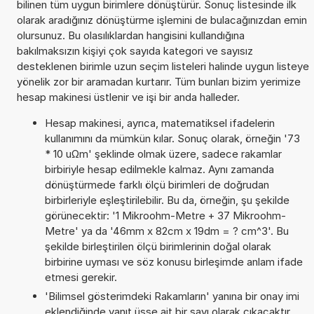
bilinen tüm uygun birimlere dönüştürür. Sonuç listesinde ilk
olarak aradığınız dönüştürme işlemini de bulacağınızdan emin
olursunuz. Bu olasılıklardan hangisini kullandığına
bakılmaksızın kişiyi çok sayıda kategori ve sayısız
desteklenen birimle uzun seçim listeleri halinde uygun listeye
yönelik zor bir aramadan kurtarır. Tüm bunları bizim yerimize
hesap makinesi üstlenir ve işi bir anda halleder.
Hesap makinesi, ayrıca, matematiksel ifadelerin
kullanımını da mümkün kılar. Sonuç olarak, örneğin '73
* 10 uΩm' şeklinde olmak üzere, sadece rakamlar
birbiriyle hesap edilmekle kalmaz. Aynı zamanda
dönüştürmede farklı ölçü birimleri de doğrudan
birbirleriyle eşleştirilebilir. Bu da, örneğin, şu şekilde
görünecektir: '1 Mikroohm-Metre + 37 Mikroohm-
Metre' ya da '46mm x 82cm x 19dm = ? cm^3'. Bu
şekilde birleştirilen ölçü birimlerinin doğal olarak
birbirine uyması ve söz konusu birleşimde anlam ifade
etmesi gerekir.
'Bilimsel gösterimdeki Rakamların' yanına bir onay imi
eklendiğinde yanıt üsse ait bir sayı olarak çıkacaktır.