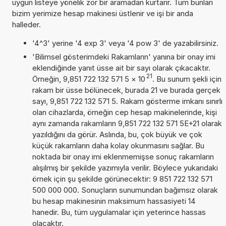
uygun listeye yönelik zor bir aramadan kurtarır. Tüm bunları
bizim yerimize hesap makinesi üstlenir ve işi bir anda
halleder.
'4^3' yerine '4 exp 3' veya '4 pow 3' de yazabilirsiniz.
'Bilimsel gösterimdeki Rakamların' yanına bir onay imi
eklendiğinde yanıt üsse ait bir sayı olarak çıkacaktır.
21
Örneğin, 9,851 722 132 571 5
×
10
. Bu sunum şekli için
rakam bir üsse bölünecek, burada 21 ve burada gerçek
sayı, 9,851 722 132 571 5. Rakam gösterme imkanı sınırlı
olan cihazlarda, örneğin cep hesap makinelerinde, kişi
aynı zamanda rakamların 9,851 722 132 571 5E+21 olarak
yazıldığını da görür. Aslında, bu, çok büyük ve çok
küçük rakamların daha kolay okunmasını sağlar. Bu
noktada bir onay imi eklenmemişse sonuç rakamların
alışılmış bir şekilde yazımıyla verilir. Böylece yukarıdaki
örnek için şu şekilde görünecektir: 9 851 722 132 571
500 000 000. Sonuçların sunumundan bağımsız olarak
bu hesap makinesinin maksimum hassasiyeti 14
hanedir. Bu, tüm uygulamalar için yeterince hassas
olacaktır.