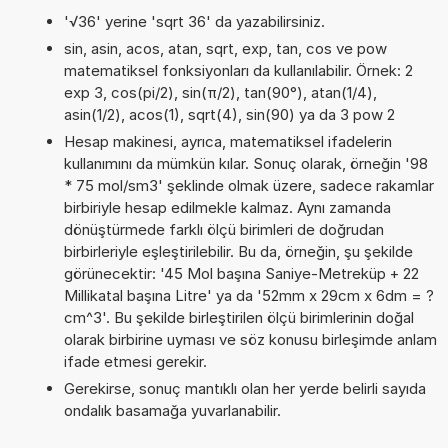
'√36' yerine 'sqrt 36' da yazabilirsiniz.
sin, asin, acos, atan, sqrt, exp, tan, cos ve pow
matematiksel fonksiyonları da kullanılabilir. Örnek: 2
exp 3, cos(pi/2), sin(π/2), tan(90°), atan(1/4),
asin(1/2), acos(1), sqrt(4), sin(90) ya da 3 pow 2
Hesap makinesi, ayrıca, matematiksel ifadelerin
kullanımını da mümkün kılar. Sonuç olarak, örneğin '98
* 75 mol/sm3' şeklinde olmak üzere, sadece rakamlar
birbiriyle hesap edilmekle kalmaz. Aynı zamanda
dönüştürmede farklı ölçü birimleri de doğrudan
birbirleriyle eşleştirilebilir. Bu da, örneğin, şu şekilde
görünecektir: '45 Mol başına Saniye-Metreküp + 22
Millikatal başına Litre' ya da '52mm x 29cm x 6dm = ?
cm^3'. Bu şekilde birleştirilen ölçü birimlerinin doğal
olarak birbirine uyması ve söz konusu birleşimde anlam
ifade etmesi gerekir.
Gerekirse, sonuç mantıklı olan her yerde belirli sayıda
ondalık basamağa yuvarlanabilir.