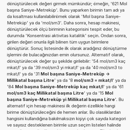
dönüştürülecek değeri girmek mümkündür; örneğin, '621 Mol
başına Saniye-Metreküp'. Bunu yaparken birimin tam adı ya
da kısaltması kullanılabilirörnek olarak 'Mol başına Saniye-
Metreküp' ya da 'mol/sm3'. Daha sonra, hesap makinesi,
dönüştürülecek ölçü biriminin kategorisini tespit eder, bu
durumda 'Konsentrasi aktivitas katalitik' seçin. Ondan sonra,
girilen değeri onunla ilgili bilinen tüm uygun birimlere
dönüştürür. Sonuç listesinde ilk olarak aradığınız dönüştürme
işlemini de bulacağınızdan emin olursunuz. Alternatif olarak,
dönüştürülecek değer şu şekilde girilebilir: '54 mol/sm3 kaç
mkat/l' ya da '39 mol/sm3 yi mkat/l' ya da '40 mol/sm3 to
mkat/l' ya da '31
Mol başına Saniye-Metreküp ->
Millikatal başına Litre
' ya da '8
mol/sm3 = mkat/l
' ya da
'84
Mol başına Saniye-Metreküp kaç mkat/l
' ya da '61
mol/sm3 kaç Millikatal başına Litre
' ya da '15
Mol
başına Saniye-Metreküp yi Millikatal başına Litre
'. Bu
alternatif için hesap makinesi ilk değerin özellikle hangi
birime dönüştürüleceğini de hemen anlar. Bu olasılıklardan
hangisini kullandığına bakılmaksızın kişiyi çok sayıda kategori
ve sayısız desteklenen birimle uzun seçim listeleri halinde