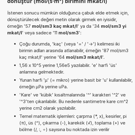
dönüştür (mol/(s·m³) birimini mkat/l)
İstenen sonucu mümkün olduğunca çabuk elde etmek için,
dönüştürülecek değeri metin olarak girmek en iyisidir,
örneğin '57
mol/sm3 kaç mkat/l
' ya da '34
mol/sm3 yi
mkat/l
' veya sadece '11
mol/sm3
':
Çoğu durumda, 'kaç' (veya '=' / '->') kelimesi iki
birimin adları arasında atlanabilir, örneğin '87 mol/sm3
kaç mkat/l' yerine '64
mol/sm3 mkat/l
'.
1,56 x 10^5 yerine 1,56e5 yazılabilir. 'e' harfi 'üs'
anlamına gelmektedir.
Yunan harfi 'µ' (= mikro) yerine basit bir 'u' kullanılabilir,
örneğin µPa yerine uPa.
'Kare' ve 'kübik' kısaltmalarında '^' karakteri '^2' ve
'^3'ten çıkarılabilir. Bu nedenle santimetre kare cm^2
yerine cm2 olarak yazılabilir.
Temel matematik işlemleri: çarpma (*, x), kesirler, pi
(π), üs (^), çıkarma (-), karekök (√), toplama (+) ve
bölme (/, :, ÷) sayısına bu noktada izin verilir