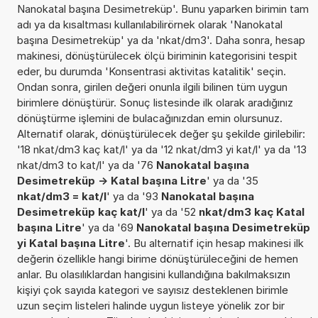
Nanokatal başına Desimetreküp'. Bunu yaparken birimin tam
adı ya da kısaltması kullanılabilirörnek olarak 'Nanokatal
başına Desimetreküp' ya da 'nkat/dm3'. Daha sonra, hesap
makinesi, dönüştürülecek ölçü biriminin kategorisini tespit
eder, bu durumda 'Konsentrasi aktivitas katalitik' seçin.
Ondan sonra, girilen değeri onunla ilgili bilinen tüm uygun
birimlere dönüştürür. Sonuç listesinde ilk olarak aradığınız
dönüştürme işlemini de bulacağınızdan emin olursunuz.
Alternatif olarak, dönüştürülecek değer şu şekilde girilebilir:
'18 nkat/dm3 kaç kat/l' ya da '12 nkat/dm3 yi kat/l' ya da '13
nkat/dm3 to kat/l' ya da '76
Nanokatal başına
Desimetreküp -> Katal başına Litre
' ya da '35
nkat/dm3 = kat/l
' ya da '93
Nanokatal başına
Desimetreküp kaç kat/l
' ya da '52
nkat/dm3 kaç Katal
başına Litre
' ya da '69
Nanokatal başına Desimetreküp
yi Katal başına Litre
'. Bu alternatif için hesap makinesi ilk
değerin özellikle hangi birime dönüştürüleceğini de hemen
anlar. Bu olasılıklardan hangisini kullandığına bakılmaksızın
kişiyi çok sayıda kategori ve sayısız desteklenen birimle
uzun seçim listeleri halinde uygun listeye yönelik zor bir