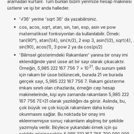
aramadan kurtarır. Tüm bunları bizim yerimize hesap makinesi
üstlenir ve işi bir anda halleder.
'√36' yerine 'sqrt 36' da yazabilirsiniz.
cos, acos, sqrt, atan, sin, tan, exp, asin ve pow
matematiksel fonksiyonları da kullanılabilir. Örnek:
tan(90°), atan(1/4), sin(π/2), 2 exp 3, asin(1/2), sqrt(4),
sin(90), acos(1), 3 pow 2 ya da cos(pi/2)
'Bilimsel gösterimdeki Rakamların' yanına bir onay imi
eklendiğinde yanıt üsse ait bir sayı olarak çıkacaktır.
21
Örneğin, 5,985 222 167 756 7
×
10
. Bu sunum şekli
için rakam bir üsse bölünecek, burada 21 ve burada
gerçek sayı, 5,985 222 167 756 7. Rakam gösterme
imkanı sınırlı olan cihazlarda, örneğin cep hesap
makinelerinde, kişi aynı zamanda rakamların 5,985 222
167 756 7E+21 olarak yazıldığını da görür. Aslında, bu,
çok büyük ve çok küçük rakamların daha kolay
okunmasını sağlar. Bu noktada bir onay imi
eklenmemişse sonuç rakamların alışılmış bir şekilde
yazımıyla verilir. Böylece yukarıdaki örnek için şu
şekilde görünecektir: 5 985 222 167 756 700 000 000.