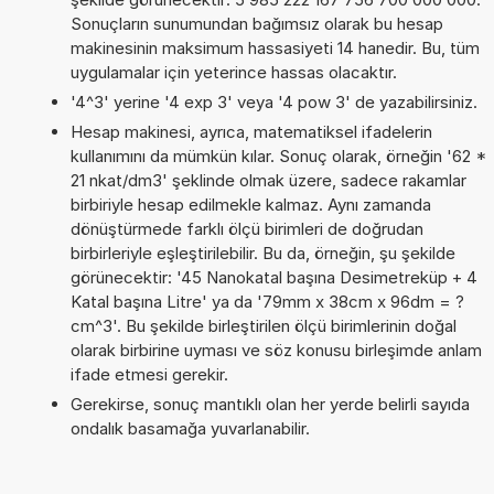
Sonuçların sunumundan bağımsız olarak bu hesap
makinesinin maksimum hassasiyeti 14 hanedir. Bu, tüm
uygulamalar için yeterince hassas olacaktır.
'4^3' yerine '4 exp 3' veya '4 pow 3' de yazabilirsiniz.
Hesap makinesi, ayrıca, matematiksel ifadelerin
kullanımını da mümkün kılar. Sonuç olarak, örneğin '62 *
21 nkat/dm3' şeklinde olmak üzere, sadece rakamlar
birbiriyle hesap edilmekle kalmaz. Aynı zamanda
dönüştürmede farklı ölçü birimleri de doğrudan
birbirleriyle eşleştirilebilir. Bu da, örneğin, şu şekilde
görünecektir: '45 Nanokatal başına Desimetreküp + 4
Katal başına Litre' ya da '79mm x 38cm x 96dm = ?
cm^3'. Bu şekilde birleştirilen ölçü birimlerinin doğal
olarak birbirine uyması ve söz konusu birleşimde anlam
ifade etmesi gerekir.
Gerekirse, sonuç mantıklı olan her yerde belirli sayıda
ondalık basamağa yuvarlanabilir.