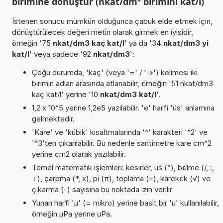
birimine dönüştür (nkat/dm³ birimini kat/l)
İstenen sonucu mümkün olduğunca çabuk elde etmek için,
dönüştürülecek değeri metin olarak girmek en iyisidir,
örneğin '75
nkat/dm3 kaç kat/l
' ya da '34
nkat/dm3 yi
kat/l
' veya sadece '92
nkat/dm3
':
Çoğu durumda, 'kaç' (veya '=' / '->') kelimesi iki
birimin adları arasında atlanabilir, örneğin '51 nkat/dm3
kaç kat/l' yerine '10
nkat/dm3 kat/l
'.
1,2 x 10^5 yerine 1,2e5 yazılabilir. 'e' harfi 'üs' anlamına
gelmektedir.
'Kare' ve 'kübik' kısaltmalarında '^' karakteri '^2' ve
'^3'ten çıkarılabilir. Bu nedenle santimetre kare cm^2
yerine cm2 olarak yazılabilir.
Temel matematik işlemleri: kesirler, üs (^), bölme (/, :,
÷), çarpma (*, x), pi (π), toplama (+), karekök (√) ve
çıkarma (-) sayısına bu noktada izin verilir
Yunan harfi 'µ' (= mikro) yerine basit bir 'u' kullanılabilir,
örneğin µPa yerine uPa.