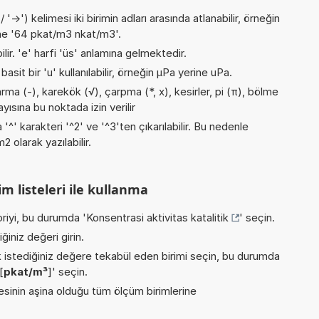
->') kelimesi iki birimin adları arasında atlanabilir, örneğin
ne '64 pkat/m3 nkat/m3'.
ilir. 'e' harfi 'üs' anlamına gelmektedir.
asit bir 'u' kullanılabilir, örneğin µPa yerine uPa.
ma (-), karekök (√), çarpma (*, x), kesirler, pi (π), bölme
ayısına bu noktada izin verilir
 '^' karakteri '^2' ve '^3'ten çıkarılabilir. Bu nedenle
 olarak yazılabilir.
m listeleri ile kullanma
riyi, bu durumda '
Konsentrasi aktivitas katalitik
' seçin.
iniz değeri girin.
istediğiniz değere tekabül eden birimi seçin, bu durumda
[
pkat/m³
]' seçin.
inin aşina olduğu tüm ölçüm birimlerine