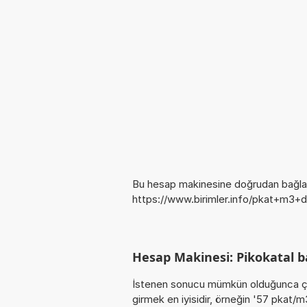
Bu hesap makinesine doğrudan bağlan
https://www.birimler.info/pkat+m3+
Hesap Makinesi: Pikokatal 
İstenen sonucu mümkün olduğunca ça
girmek en iyisidir, örneğin '57 pkat