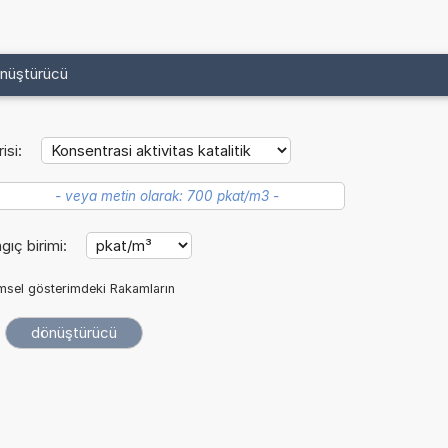
önüştürücü
isi:
gıç birimi:
imsel gösterimdeki Rakamların