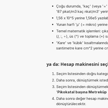
Çoğu durumda, 'kaç' (veya '=' / '
'87 pkat/m3 kaç nkat/m3' yeri
1,56 x 10^5 yerine 1,56e5 yazılab
Yunan harfi 'µ' (= mikro) yerine b
Temel matematik işlemleri: çıkar
(/, :, ÷), üs (^) ve toplama (+) s
'Kare' ve 'kübik' kısaltmalarında
santimetre kare cm^2 yerine cm2
ya da: Hesap makinesini seçi
Seçim listesinden doğru katego
Daha sonra, dönüştürmek istediğ
Seçim listesinden dönüştürmek 
'
Pikokatal başına Metreküp
Daha sonra değer hesap makines
dönüştürülecektir.