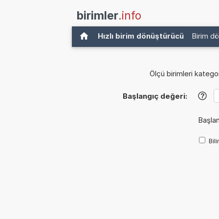
birimler
.info
Hızlı birim dönüştürücü
Birim d
Ölçü birimleri kategor
Başlangıç değeri:
?
Başlan
Bil