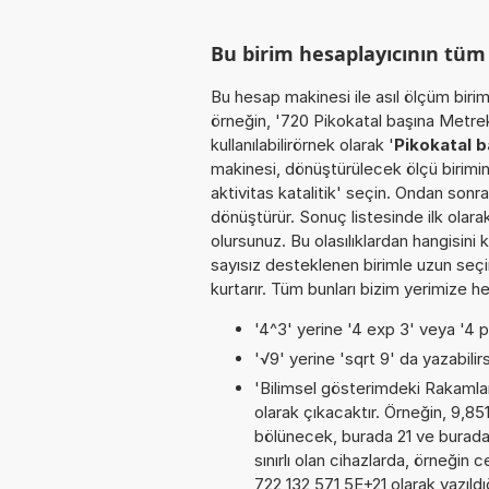
Bu birim hesaplayıcının tü
Bu hesap makinesi ile asıl ölçüm biri
örneğin, '720 Pikokatal başına Metrek
kullanılabilirörnek olarak '
Pikokatal 
makinesi, dönüştürülecek ölçü birimin
aktivitas katalitik' seçin. Ondan sonra,
dönüştürür. Sonuç listesinde ilk olar
olursunuz. Bu olasılıklardan hangisini 
sayısız desteklenen birimle uzun seçim
kurtarır. Tüm bunları bizim yerimize he
'4^3' yerine '4 exp 3' veya '4 p
'√9' yerine 'sqrt 9' da yazabilirs
'Bilimsel gösterimdeki Rakamları
olarak çıkacaktır. Örneğin, 9,85
bölünecek, burada 21 ve burada
sınırlı olan cihazlarda, örneğin
722 132 571 5E+21 olarak yazıld