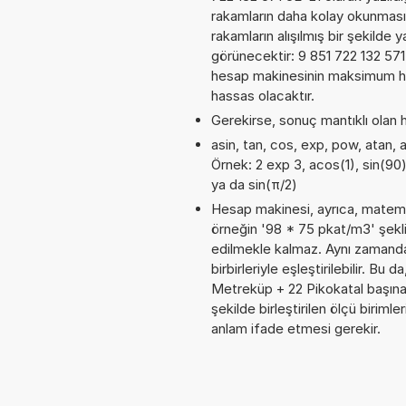
rakamların daha kolay okunması
rakamların alışılmış bir şekilde 
görünecektir: 9 851 722 132 57
hesap makinesinin maksimum has
hassas olacaktır.
Gerekirse, sonuç mantıklı olan h
asin, tan, cos, exp, pow, atan, a
Örnek: 2 exp 3, acos(1), sin(90)
ya da sin(π/2)
Hesap makinesi, ayrıca, matemat
örneğin '98 * 75 pkat/m3' şekl
edilmekle kalmaz. Aynı zamanda
birbirleriyle eşleştirilebilir. Bu
Metreküp + 22 Pikokatal başı
şekilde birleştirilen ölçü biriml
anlam ifade etmesi gerekir.