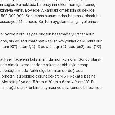
nı sağlar. Bu noktada bir onay imi eklenmemişse sonuç
yazımıyla verilir. Böylece yukarıdaki örnek için şu şekilde
1 500 000 000. Sonuçların sunumundan bağımsız olarak bu
sasiyeti 14 hanedir. Bu, tüm uygulamalar için yeterince
er yerde belirli sayıda ondalık basamağa yuvarlanabilir.
cos, sin ve sqrt matematiksel fonksiyonları da kullanılabilir.
, tan(90°), atan(1/4), 3 pow 2, sqrt(4), cos(pi/2), asin(1/2)
iksel ifadelerin kullanımını da mümkün kılar. Sonuç olarak,
inde olmak üzere, sadece rakamlar birbiriyle hesap
 dönüştürmede farklı ölçü birimleri de doğrudan
 da, örneğin, şu şekilde görünecektir: '45 Pikokatal başına
na Metreküp' ya da '52mm x 29cm x 6dm = ? cm^3'. Bu
erinin doğal olarak birbirine uyması ve söz konusu birleşimde