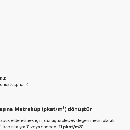
tı:
donustur.php
başına Metreküp (pkat/m³) dönüştür
buk elde etmek için, dönüştürülecek değeri metin olarak
/m3 kaç nkat/m3' veya sadece '11
pkat/m3
':