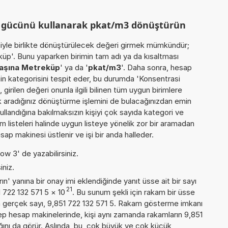
m gücünü kullanarak pkat/m3 dönüştürün
miyle birlikte dönüştürülecek değeri girmek mümkündür;
üp'. Bunu yaparken birimin tam adı ya da kısaltması
başına Metreküp
' ya da '
pkat/m3
'. Daha sonra, hesap
in kategorisini tespit eder, bu durumda 'Konsentrasi
 girilen değeri onunla ilgili bilinen tüm uygun birimlere
ak aradığınız dönüştürme işlemini de bulacağınızdan emin
kullandığına bakılmaksızın kişiyi çok sayıda kategori ve
 listeleri halinde uygun listeye yönelik zor bir aramadan
sap makinesi üstlenir ve işi bir anda halleder.
ow 3' de yazabilirsiniz.
iniz.
n' yanına bir onay imi eklendiğinde yanıt üsse ait bir sayı
21
1 722 132 571 5
×
10
. Bu sunum şekli için rakam bir üsse
 gerçek sayı, 9,851 722 132 571 5. Rakam gösterme imkanı
 cep hesap makinelerinde, kişi aynı zamanda rakamların 9,851
ığını da görür. Aslında, bu, çok büyük ve çok küçük