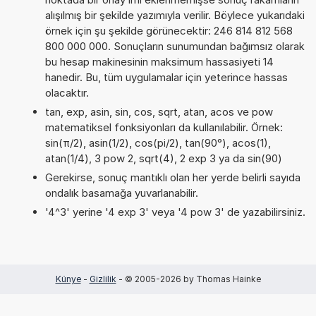
alışılmış bir şekilde yazımıyla verilir. Böylece yukarıdaki
örnek için şu şekilde görünecektir: 246 814 812 568
800 000 000. Sonuçların sunumundan bağımsız olarak
bu hesap makinesinin maksimum hassasiyeti 14
hanedir. Bu, tüm uygulamalar için yeterince hassas
olacaktır.
tan, exp, asin, sin, cos, sqrt, atan, acos ve pow
matematiksel fonksiyonları da kullanılabilir. Örnek:
sin(π/2), asin(1/2), cos(pi/2), tan(90°), acos(1),
atan(1/4), 3 pow 2, sqrt(4), 2 exp 3 ya da sin(90)
Gerekirse, sonuç mantıklı olan her yerde belirli sayıda
ondalık basamağa yuvarlanabilir.
'4^3' yerine '4 exp 3' veya '4 pow 3' de yazabilirsiniz.
Künye
-
Gizlilik
- © 2005-2026 by Thomas Hainke