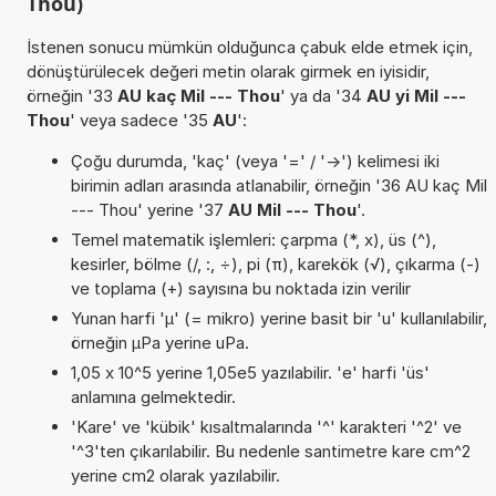
Thou)
İstenen sonucu mümkün olduğunca çabuk elde etmek için,
dönüştürülecek değeri metin olarak girmek en iyisidir,
örneğin '33
AU kaç Mil --- Thou
' ya da '34
AU yi Mil ---
Thou
' veya sadece '35
AU
':
Çoğu durumda, 'kaç' (veya '=' / '->') kelimesi iki
birimin adları arasında atlanabilir, örneğin '36 AU kaç Mil
--- Thou' yerine '37
AU Mil --- Thou
'.
Temel matematik işlemleri: çarpma (*, x), üs (^),
kesirler, bölme (/, :, ÷), pi (π), karekök (√), çıkarma (-)
ve toplama (+) sayısına bu noktada izin verilir
Yunan harfi 'µ' (= mikro) yerine basit bir 'u' kullanılabilir,
örneğin µPa yerine uPa.
1,05 x 10^5 yerine 1,05e5 yazılabilir. 'e' harfi 'üs'
anlamına gelmektedir.
'Kare' ve 'kübik' kısaltmalarında '^' karakteri '^2' ve
'^3'ten çıkarılabilir. Bu nedenle santimetre kare cm^2
yerine cm2 olarak yazılabilir.