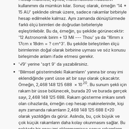
kullanımını da mümkün kılar. Sonuç olarak, örneğin '14 *
15 AU' şeklinde olmak üzere, sadece rakamlar birbiriyle
hesap edilmekle kalmaz. Aynı zamanda dönüştürmede
farklı ölçü birimleri de doğrudan birbirleriyle
eşleştirilebilir. Bu da, örneğin, şu şekilde görünecektir:
'12 Astronomik birim + 13 Mil --- Thou' ya da '16mm x
17cm x 18dm = ? cm^3'. Bu şekilde birleştirilen ölçü
birimlerinin doğal olarak birbirine uyması ve söz konusu
birleşimde anlam ifade etmesi gerekir.
'√9' yerine 'sqrt 9' da yazabilirsiniz.
'Bilimsel gösterimdeki Rakamların' yanına bir onay imi
eklendiğinde yanıt üsse ait bir sayı olarak çıkacaktır.
20
Örneğin, 2,468 148 125 688
×
10
. Bu sunum şekli için
rakam bir üsse bölünecek, burada 20 ve burada gerçek
sayı, 2,468 148 125 688. Rakam gösterme imkanı sınırlı
olan cihazlarda, örneğin cep hesap makinelerinde, kişi
aynı zamanda rakamların 2,468 148 125 688 E+20
olarak yazıldığını da görür. Aslında, bu, çok büyük ve
çok küçük rakamların daha kolay okunmasını sağlar. Bu
noktada bir onay imi eklenmemişse sonuç rakamların