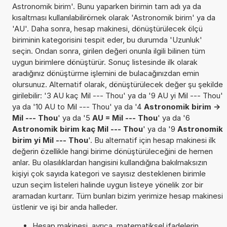
Astronomik birim'. Bunu yaparken birimin tam adı ya da
kısaltması kullanılabilirörnek olarak 'Astronomik birim' ya da
'AU'. Daha sonra, hesap makinesi, dönüştürülecek ölçü
biriminin kategorisini tespit eder, bu durumda 'Uzunluk'
seçin. Ondan sonra, girilen değeri onunla ilgili bilinen tüm
uygun birimlere dönüştürür. Sonuç listesinde ilk olarak
aradığınız dönüştürme işlemini de bulacağınızdan emin
olursunuz. Alternatif olarak, dönüştürülecek değer şu şekilde
girilebilir: '3 AU kaç Mil --- Thou' ya da '9 AU yi Mil --- Thou'
ya da '10 AU to Mil --- Thou' ya da '4
Astronomik birim ->
Mil --- Thou
' ya da '5
AU = Mil --- Thou
' ya da '6
Astronomik birim kaç Mil --- Thou
' ya da '9
Astronomik
birim yi Mil --- Thou
'. Bu alternatif için hesap makinesi ilk
değerin özellikle hangi birime dönüştürüleceğini de hemen
anlar. Bu olasılıklardan hangisini kullandığına bakılmaksızın
kişiyi çok sayıda kategori ve sayısız desteklenen birimle
uzun seçim listeleri halinde uygun listeye yönelik zor bir
aramadan kurtarır. Tüm bunları bizim yerimize hesap makinesi
üstlenir ve işi bir anda halleder.
Hesap makinesi, ayrıca, matematiksel ifadelerin