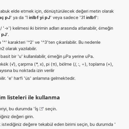
buk elde etmek için, dönüştürülecek değeri metin olarak
aç pJ
' ya da '1
inlbf yi pJ
' veya sadece '31
inlbf
':
->') kelimesi iki birimin adları arasında atlanabilir, örneğin
f pJ
'.
 '^' karakteri '^2' ve '^3'ten çıkarılabilir. Bu nedenle
 olarak yazılabilir.
asit bir 'u' kullanılabilir, örneğin µPa yerine uPa.
ök (√), çarpma (*, x), pi (π), bölme (/, :, ÷), toplama (+),
yısına bu noktada izin verilir
ilir. 'e' harfi 'üs' anlamına gelmektedir.
m listeleri ile kullanma
riyi, bu durumda '
İş
' seçin.
iniz değeri girin.
istediğiniz değere tekabül eden birimi seçin, bu durumda '