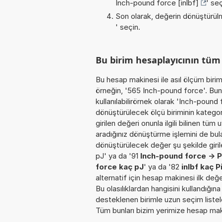
Inch-pound force [inlbf]
' seç
Son olarak, değerin dönüştürülm
' seçin.
Bu birim hesaplayıcının tüm
Bu hesap makinesi ile asıl ölçüm biri
örneğin, '565 Inch-pound force'. Bun
kullanılabilirörnek olarak 'Inch-pound
dönüştürülecek ölçü biriminin kategor
girilen değeri onunla ilgili bilinen tüm
aradığınız dönüştürme işlemini de bul
dönüştürülecek değer şu şekilde girilebi
pJ' ya da '91
Inch-pound force -> P
force kaç pJ
' ya da '82
inlbf kaç P
alternatif için hesap makinesi ilk değ
Bu olasılıklardan hangisini kullandığın
desteklenen birimle uzun seçim listele
Tüm bunları bizim yerimize hesap makin