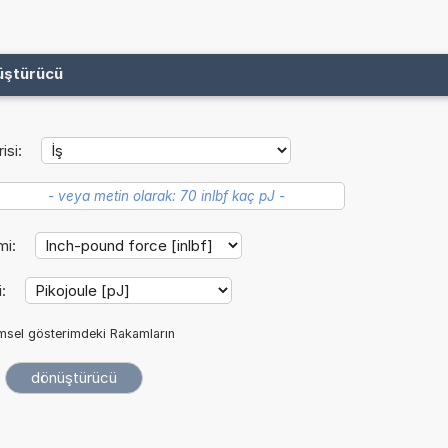
üştürücü
isi:
mi:
i:
imsel gösterimdeki Rakamların