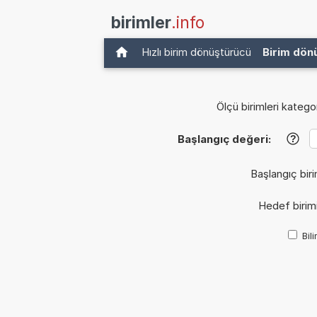
birimler
.info
Hızlı birim dönüştürücü
Birim dön
Ölçü birimleri kategor
Başlangıç değeri:
?
Başlangıç biri
Hedef birim
Bil