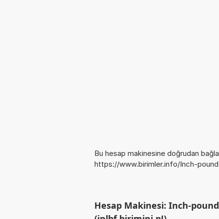
Bu hesap makinesine doğrudan bağlan
https://www.birimler.info/Inch-poun
Hesap Makinesi: Inch-pound 
(inlbf birimini pJ)