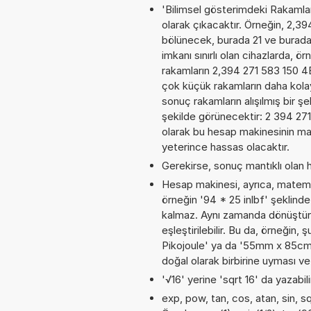
'Bilimsel gösterimdeki Rakamları
olarak çıkacaktır. Örneğin, 2,3
bölünecek, burada 21 ve burad
imkanı sınırlı olan cihazlarda, 
rakamların 2,394 271 583 150 4E+
çok küçük rakamların daha kola
sonuç rakamların alışılmış bir şe
şekilde görünecektir: 2 394 2
olarak bu hesap makinesinin ma
yeterince hassas olacaktır.
Gerekirse, sonuç mantıklı olan h
Hesap makinesi, ayrıca, matemat
örneğin '94 * 25 inlbf' şeklind
kalmaz. Aynı zamanda dönüştürme
eşleştirilebilir. Bu da, örneğin
Pikojoule' ya da '55mm x 85cm x
doğal olarak birbirine uyması v
'√16' yerine 'sqrt 16' da yazabili
exp, pow, tan, cos, atan, sin, sq