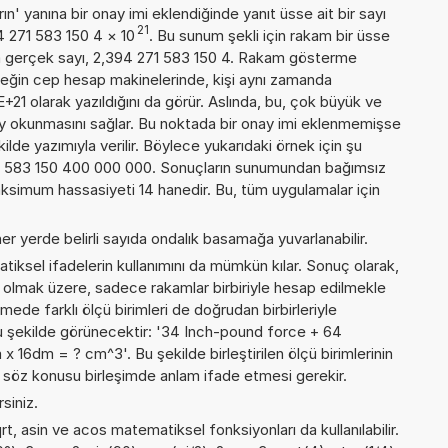
n' yanına bir onay imi eklendiğinde yanıt üsse ait bir sayı
21
94 271 583 150 4
×
10
. Bu sunum şekli için rakam bir üsse
a gerçek sayı, 2,394 271 583 150 4. Rakam gösterme
örneğin cep hesap makinelerinde, kişi aynı zamanda
21 olarak yazıldığını da görür. Aslında, bu, çok büyük ve
y okunmasını sağlar. Bu noktada bir onay imi eklenmemişse
kilde yazımıyla verilir. Böylece yukarıdaki örnek için şu
71 583 150 400 000 000. Sonuçların sunumundan bağımsız
ksimum hassasiyeti 14 hanedir. Bu, tüm uygulamalar için
er yerde belirli sayıda ondalık basamağa yuvarlanabilir.
iksel ifadelerin kullanımını da mümkün kılar. Sonuç olarak,
e olmak üzere, sadece rakamlar birbiriyle hesap edilmekle
de farklı ölçü birimleri de doğrudan birbirleriyle
, şu şekilde görünecektir: '34 Inch-pound force + 64
 16dm = ? cm^3'. Bu şekilde birleştirilen ölçü birimlerinin
e söz konusu birleşimde anlam ifade etmesi gerekir.
rsiniz.
rt, asin ve acos matematiksel fonksiyonları da kullanılabilir.