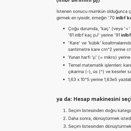
İstenen sonucu mümkün olduğunca ça
girmek en iyisidir, örneğin '70
inlbf k
Çoğu durumda, 'kaç' (veya '=' / '
'61 inlbf kaç pJ' yerine '91
inlb
'Kare' ve 'kübik' kısaltmalarında
santimetre kare cm^2 yerine cm2
Yunan harfi 'µ' (= mikro) yerine b
Temel matematik işlemleri: karek
çıkarma (-), üs (^) ve kesirler sa
1,63 x 10^5 yerine 1,63e5 yazılab
ya da: Hesap makinesini seçi
Seçim listesinden doğru katego
Daha sonra, dönüştürmek istediğ
Seçim listesinden dönüştürmek 