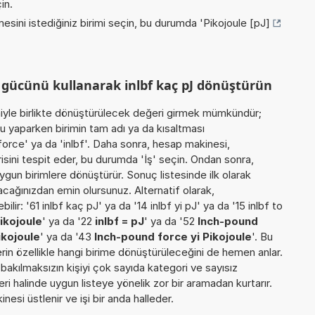
in.
esini istediğiniz birimi seçin, bu durumda '
Pikojoule [pJ]
 gücünü kullanarak inlbf kaç pJ dönüştürün
miyle birlikte dönüştürülecek değeri girmek mümkündür;
u yaparken birimin tam adı ya da kısaltması
 force' ya da 'inlbf'. Daha sonra, hesap makinesi,
isini tespit eder, bu durumda 'İş' seçin. Ondan sonra,
 uygun birimlere dönüştürür. Sonuç listesinde ilk olarak
acağınızdan emin olursunuz. Alternatif olarak,
lir: '61 inlbf kaç pJ' ya da '14 inlbf yi pJ' ya da '15 inlbf to
ikojoule
' ya da '22
inlbf = pJ
' ya da '52
Inch-pound
ikojoule
' ya da '43
Inch-pound force yi Pikojoule
'. Bu
erin özellikle hangi birime dönüştürüleceğini de hemen anlar.
a bakılmaksızın kişiyi çok sayıda kategori ve sayısız
ri halinde uygun listeye yönelik zor bir aramadan kurtarır.
esi üstlenir ve işi bir anda halleder.