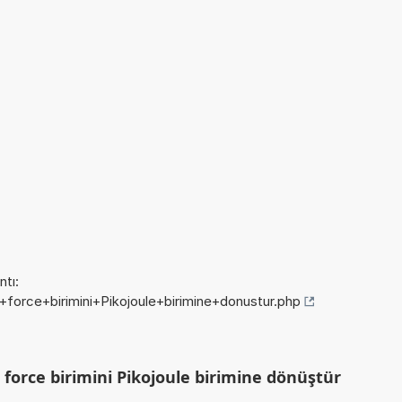
tı:
d+force+birimini+Pikojoule+birimine+donustur.php
force birimini Pikojoule birimine dönüştür