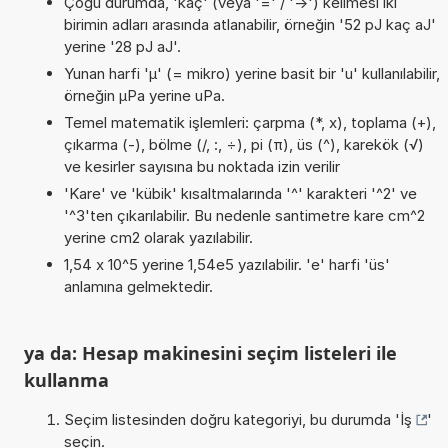
Çoğu durumda, 'kaç' (veya '=' / '->') kelimesi iki
birimin adları arasında atlanabilir, örneğin '52 pJ kaç aJ'
yerine '28 pJ aJ'.
Yunan harfi 'µ' (= mikro) yerine basit bir 'u' kullanılabilir,
örneğin µPa yerine uPa.
Temel matematik işlemleri: çarpma (*, x), toplama (+),
çıkarma (-), bölme (/, :, ÷), pi (π), üs (^), karekök (√)
ve kesirler sayısına bu noktada izin verilir
'Kare' ve 'kübik' kısaltmalarında '^' karakteri '^2' ve
'^3'ten çıkarılabilir. Bu nedenle santimetre kare cm^2
yerine cm2 olarak yazılabilir.
1,54 x 10^5 yerine 1,54e5 yazılabilir. 'e' harfi 'üs'
anlamına gelmektedir.
ya da: Hesap makinesini seçim listeleri ile
kullanma
Seçim listesinden doğru kategoriyi, bu durumda '
İş
'
seçin.