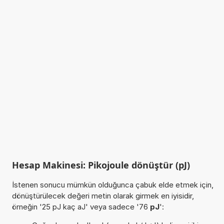
Hesap Makinesi: Pikojoule dönüştür (pJ)
İstenen sonucu mümkün olduğunca çabuk elde etmek için,
dönüştürülecek değeri metin olarak girmek en iyisidir,
örneğin '25 pJ kaç aJ' veya sadece '76
pJ
':