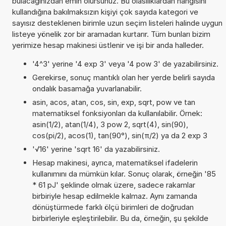
bulacağınızdan emin olursunuz. Bu olasılıklardan hangisini
kullandığına bakılmaksızın kişiyi çok sayıda kategori ve
sayısız desteklenen birimle uzun seçim listeleri halinde uygun
listeye yönelik zor bir aramadan kurtarır. Tüm bunları bizim
yerimize hesap makinesi üstlenir ve işi bir anda halleder.
'4^3' yerine '4 exp 3' veya '4 pow 3' de yazabilirsiniz.
Gerekirse, sonuç mantıklı olan her yerde belirli sayıda
ondalık basamağa yuvarlanabilir.
asin, acos, atan, cos, sin, exp, sqrt, pow ve tan
matematiksel fonksiyonları da kullanılabilir. Örnek:
asin(1/2), atan(1/4), 3 pow 2, sqrt(4), sin(90),
cos(pi/2), acos(1), tan(90°), sin(π/2) ya da 2 exp 3
'√16' yerine 'sqrt 16' da yazabilirsiniz.
Hesap makinesi, ayrıca, matematiksel ifadelerin
kullanımını da mümkün kılar. Sonuç olarak, örneğin '85
* 61 pJ' şeklinde olmak üzere, sadece rakamlar
birbiriyle hesap edilmekle kalmaz. Aynı zamanda
dönüştürmede farklı ölçü birimleri de doğrudan
birbirleriyle eşleştirilebilir. Bu da, örneğin, şu şekilde