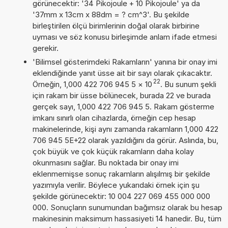
görünecektir: '34 Pikojoule + 10 Pikojoule' ya da
'37mm x 13cm x 88dm = ? cm^3'. Bu şekilde
birleştirilen ölçü birimlerinin doğal olarak birbirine
uyması ve söz konusu birleşimde anlam ifade etmesi
gerekir.
'Bilimsel gösterimdeki Rakamların' yanına bir onay imi
eklendiğinde yanıt üsse ait bir sayı olarak çıkacaktır.
22
Örneğin, 1,000 422 706 945 5
×
10
. Bu sunum şekli
için rakam bir üsse bölünecek, burada 22 ve burada
gerçek sayı, 1,000 422 706 945 5. Rakam gösterme
imkanı sınırlı olan cihazlarda, örneğin cep hesap
makinelerinde, kişi aynı zamanda rakamların 1,000 422
706 945 5E+22 olarak yazıldığını da görür. Aslında, bu,
çok büyük ve çok küçük rakamların daha kolay
okunmasını sağlar. Bu noktada bir onay imi
eklenmemişse sonuç rakamların alışılmış bir şekilde
yazımıyla verilir. Böylece yukarıdaki örnek için şu
şekilde görünecektir: 10 004 227 069 455 000 000
000. Sonuçların sunumundan bağımsız olarak bu hesap
makinesinin maksimum hassasiyeti 14 hanedir. Bu, tüm