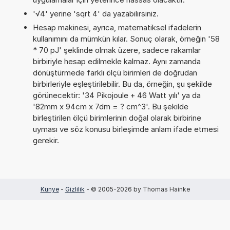
'√4' yerine 'sqrt 4' da yazabilirsiniz.
Hesap makinesi, ayrıca, matematiksel ifadelerin
kullanımını da mümkün kılar. Sonuç olarak, örneğin '58
* 70 pJ' şeklinde olmak üzere, sadece rakamlar
birbiriyle hesap edilmekle kalmaz. Aynı zamanda
dönüştürmede farklı ölçü birimleri de doğrudan
birbirleriyle eşleştirilebilir. Bu da, örneğin, şu şekilde
görünecektir: '34 Pikojoule + 46 Watt yılı' ya da
'82mm x 94cm x 7dm = ? cm^3'. Bu şekilde
birleştirilen ölçü birimlerinin doğal olarak birbirine
uyması ve söz konusu birleşimde anlam ifade etmesi
gerekir.
Künye
-
Gizlilik
- © 2005-2026 by Thomas Hainke