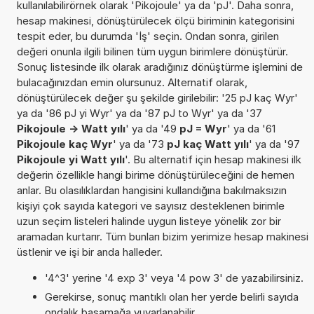
kullanılabilirörnek olarak 'Pikojoule' ya da 'pJ'. Daha sonra,
hesap makinesi, dönüştürülecek ölçü biriminin kategorisini
tespit eder, bu durumda 'İş' seçin. Ondan sonra, girilen
değeri onunla ilgili bilinen tüm uygun birimlere dönüştürür.
Sonuç listesinde ilk olarak aradığınız dönüştürme işlemini de
bulacağınızdan emin olursunuz. Alternatif olarak,
dönüştürülecek değer şu şekilde girilebilir: '25 pJ kaç Wyr'
ya da '86 pJ yi Wyr' ya da '87 pJ to Wyr' ya da '37
Pikojoule -> Watt yılı
' ya da '49
pJ = Wyr
' ya da '61
Pikojoule kaç Wyr
' ya da '73
pJ kaç Watt yılı
' ya da '97
Pikojoule yi Watt yılı
'. Bu alternatif için hesap makinesi ilk
değerin özellikle hangi birime dönüştürüleceğini de hemen
anlar. Bu olasılıklardan hangisini kullandığına bakılmaksızın
kişiyi çok sayıda kategori ve sayısız desteklenen birimle
uzun seçim listeleri halinde uygun listeye yönelik zor bir
aramadan kurtarır. Tüm bunları bizim yerimize hesap makinesi
üstlenir ve işi bir anda halleder.
'4^3' yerine '4 exp 3' veya '4 pow 3' de yazabilirsiniz.
Gerekirse, sonuç mantıklı olan her yerde belirli sayıda
ondalık basamağa yuvarlanabilir.