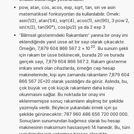
pow, atan, cos, acos, exp, sqrt, tan, sin ve asin
matematiksel fonksiyonları da kullanılabilir. Örnek:
asin(1/2), atan(1/4), sqrt(4), acos(1), sin(90), 3 pow 2,
sin(π/2), tan(90°), cos(pi/2) ya da 2 exp 3
'Bilimsel gösterimdeki Rakamların' yanına bir onay imi
eklendiğinde yanıt üsse ait bir sayı olarak çıkacaktır.
20
Örneğin, 7,879 604 866 567 2
×
10
. Bu sunum şekli
için rakam bir üsse bölünecek, burada 20 ve burada
gerçek sayı, 7,879 604 866 567 2. Rakam gösterme
imkanı sınırlı olan cihazlarda, örneğin cep hesap
makinelerinde, kişi aynı zamanda rakamların 7,879 604
866 567 2E+20 olarak yazıldığını da görür. Aslında, bu,
çok büyük ve çok küçük rakamların daha kolay
okunmasını sağlar. Bu noktada bir onay imi
eklenmemişse sonuç rakamların alışılmış bir şekilde
yazımıyla verilir. Böylece yukarıdaki örnek için şu
şekilde görünecektir: 787 960 486 656 720 000 000.
Sonuçların sunumundan bağımsız olarak bu hesap
makinesinin maksimum hassasiyeti 14 hanedir. Bu, tüm
uygulamalar için yeterince hassas olacaktır.