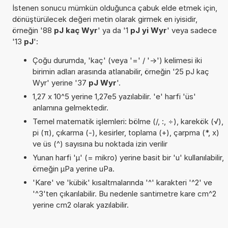
İstenen sonucu mümkün olduğunca çabuk elde etmek için,
dönüştürülecek değeri metin olarak girmek en iyisidir,
örneğin '88
pJ kaç Wyr
' ya da '1
pJ yi Wyr
' veya sadece
'13
pJ
':
Çoğu durumda, 'kaç' (veya '=' / '->') kelimesi iki
birimin adları arasında atlanabilir, örneğin '25 pJ kaç
Wyr' yerine '37
pJ Wyr
'.
1,27 x 10^5 yerine 1,27e5 yazılabilir. 'e' harfi 'üs'
anlamına gelmektedir.
Temel matematik işlemleri: bölme (/, :, ÷), karekök (√),
pi (π), çıkarma (-), kesirler, toplama (+), çarpma (*, x)
ve üs (^) sayısına bu noktada izin verilir
Yunan harfi 'µ' (= mikro) yerine basit bir 'u' kullanılabilir,
örneğin µPa yerine uPa.
'Kare' ve 'kübik' kısaltmalarında '^' karakteri '^2' ve
'^3'ten çıkarılabilir. Bu nedenle santimetre kare cm^2
yerine cm2 olarak yazılabilir.