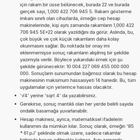
için rakam bir üsse bölünecek, burada 22 ve burada
gerçek sayı, 1,000 422 706 945 5. Rakam gösterme
imkanı sınırlı olan cihazlarda, örneğin cep hesap
makinelerinde, kişi aynı zamanda rakamların 1,000 422
706 945 5E+22 olarak yazıldığını da görür. Aslında, bu,
çok büyük ve çok küçük rakamların daha kolay
okunmasını sağlar. Bu noktada bir onay imi
eklenmemişse sonuç rakamların alışılmış bir şekilde
yazımıyla verilir. Böylece yukarıdaki örnek için şu
şekilde görünecektir: 10 004 227 069 455 000 000
000. Sonuçların sunumundan bağımsız olarak bu hesap
makinesinin maksimum hassasiyeti 14 hanedir. Bu, tüm
uygulamalar için yeterince hassas olacaktır.
'√4' yerine 'sqrt 4' da yazabilirsiniz.
Gerekirse, sonuç mantıklı olan her yerde belirli sayıda
ondalık basamağa yuvarlanabilir.
Hesap makinesi, ayrıca, matematiksel ifadelerin
kullanımını da mümkün kılar. Sonuç olarak, örneğin '85
* 61 pJ' şeklinde olmak üzere, sadece rakamlar
birbiriyle hesap edilmekle kalmaz. Aynı zamanda