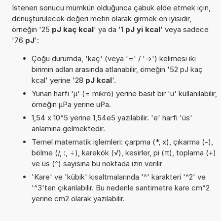
İstenen sonucu mümkün olduğunca çabuk elde etmek için,
dönüştürülecek değeri metin olarak girmek en iyisidir,
örneğin '25
pJ kaç kcal
' ya da '1
pJ yi kcal
' veya sadece
'76
pJ
':
Çoğu durumda, 'kaç' (veya '=' / '->') kelimesi iki
birimin adları arasında atlanabilir, örneğin '52 pJ kaç
kcal' yerine '28
pJ kcal
'.
Yunan harfi 'µ' (= mikro) yerine basit bir 'u' kullanılabilir,
örneğin µPa yerine uPa.
1,54 x 10^5 yerine 1,54e5 yazılabilir. 'e' harfi 'üs'
anlamına gelmektedir.
Temel matematik işlemleri: çarpma (*, x), çıkarma (-),
bölme (/, :, ÷), karekök (√), kesirler, pi (π), toplama (+)
ve üs (^) sayısına bu noktada izin verilir
'Kare' ve 'kübik' kısaltmalarında '^' karakteri '^2' ve
'^3'ten çıkarılabilir. Bu nedenle santimetre kare cm^2
yerine cm2 olarak yazılabilir.