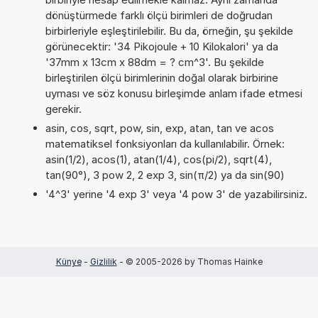
dönüştürmede farklı ölçü birimleri de doğrudan
birbirleriyle eşleştirilebilir. Bu da, örneğin, şu şekilde
görünecektir: '34 Pikojoule + 10 Kilokalori' ya da
'37mm x 13cm x 88dm = ? cm^3'. Bu şekilde
birleştirilen ölçü birimlerinin doğal olarak birbirine
uyması ve söz konusu birleşimde anlam ifade etmesi
gerekir.
asin, cos, sqrt, pow, sin, exp, atan, tan ve acos
matematiksel fonksiyonları da kullanılabilir. Örnek:
asin(1/2), acos(1), atan(1/4), cos(pi/2), sqrt(4),
tan(90°), 3 pow 2, 2 exp 3, sin(π/2) ya da sin(90)
'4^3' yerine '4 exp 3' veya '4 pow 3' de yazabilirsiniz.
Künye
-
Gizlilik
- © 2005-2026 by Thomas Hainke