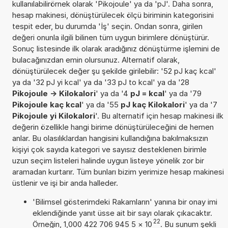
kullanılabilirörnek olarak 'Pikojoule' ya da 'pJ'. Daha sonra,
hesap makinesi, dönüştürülecek ölçü biriminin kategorisini
tespit eder, bu durumda 'İş' seçin. Ondan sonra, girilen
değeri onunla ilgili bilinen tüm uygun birimlere dönüştürür.
Sonuç listesinde ilk olarak aradığınız dönüştürme işlemini de
bulacağınızdan emin olursunuz. Alternatif olarak,
dönüştürülecek değer şu şekilde girilebilir: '52 pJ kaç kcal'
ya da '32 pJ yi kcal' ya da '33 pJ to kcal' ya da '28
Pikojoule -> Kilokalori
' ya da '4
pJ = kcal
' ya da '79
Pikojoule kaç kcal
' ya da '55
pJ kaç Kilokalori
' ya da '7
Pikojoule yi Kilokalori
'. Bu alternatif için hesap makinesi ilk
değerin özellikle hangi birime dönüştürüleceğini de hemen
anlar. Bu olasılıklardan hangisini kullandığına bakılmaksızın
kişiyi çok sayıda kategori ve sayısız desteklenen birimle
uzun seçim listeleri halinde uygun listeye yönelik zor bir
aramadan kurtarır. Tüm bunları bizim yerimize hesap makinesi
üstlenir ve işi bir anda halleder.
'Bilimsel gösterimdeki Rakamların' yanına bir onay imi
eklendiğinde yanıt üsse ait bir sayı olarak çıkacaktır.
22
Örneğin, 1,000 422 706 945 5
×
10
. Bu sunum şekli